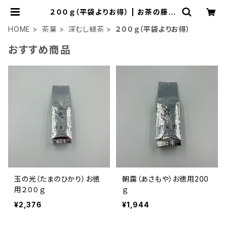
２００ｇ（平袋よりお得） | お茶の藤美
園(fujimien)
HOME
茶葉
深むし緑茶
２００ｇ（平袋よりお得）
おすすめ商品
玉の光（たまのひかり）お徳
朝靄（あさもや）お徳用200
用２００ｇ
ｇ
¥2,376
¥1,944