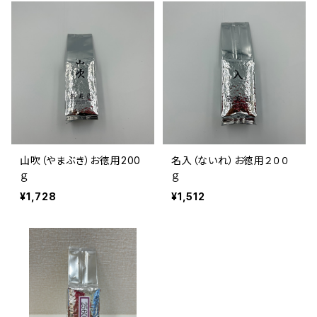
山吹（やまぶき）お徳用200
名入（ないれ）お徳用２００
ｇ
ｇ
¥1,728
¥1,512