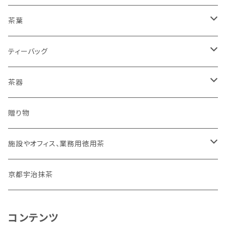
リラックスしたいとき
茶葉
勉強や仕事に集中したいとき
深むし緑茶
ティーバッグ
平袋
普段使い、毎日のお茶
ほうじ茶
温かいお茶
茶器
２００ｇ（平袋よりお得）
家族だんらんのお茶
抹茶入玄米茶
冷たいお茶
水出し専用ボトル【フィルターインボトル】
贈り物
１ｋｇ（２００ｇ×５）
おやすみ前のお茶
有機栽培むぎ茶
施設やオフィス、業務用徳用茶
深むし緑茶
深むし緑茶
京都宇治抹茶
ほうじ茶
ほうじ茶
コンテンツ