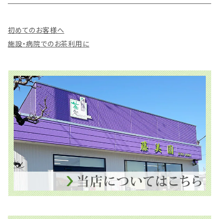
抹茶入玄米茶
ティーバッグ
初めてのお客様へ
抹茶入玄米茶
施設・病院でのお茶利用に