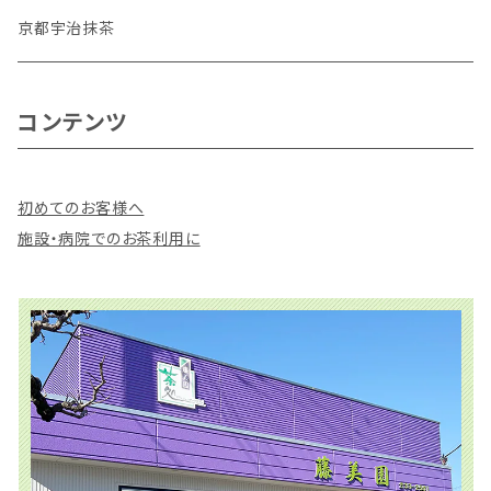
深むし緑茶
深むし緑茶
京都宇治抹茶
ほうじ茶
ほうじ茶
コンテンツ
抹茶入玄米茶
ティーバッグ
初めてのお客様へ
抹茶入玄米茶
施設・病院でのお茶利用に