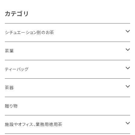
カテゴリ
シチュエーション別のお茶
リラックスしたいとき
茶葉
勉強や仕事に集中したいとき
深むし緑茶
ティーバッグ
平袋
普段使い、毎日のお茶
ほうじ茶
温かいお茶
茶器
２００ｇ（平袋よりお得）
家族だんらんのお茶
抹茶入玄米茶
冷たいお茶
水出し専用ボトル【フィルターインボトル】
贈り物
１ｋｇ（２００ｇ×５）
おやすみ前のお茶
有機栽培むぎ茶
施設やオフィス、業務用徳用茶