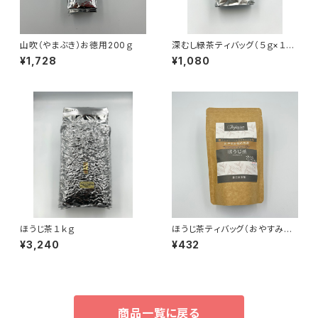
山吹（やまぶき）お徳用200ｇ
深むし緑茶ティバッグ（５ｇ×１０
０）
¥1,728
¥1,080
ほうじ茶１ｋｇ
ほうじ茶ティバッグ（おやすみ前
のお茶）
¥3,240
¥432
商品一覧に戻る