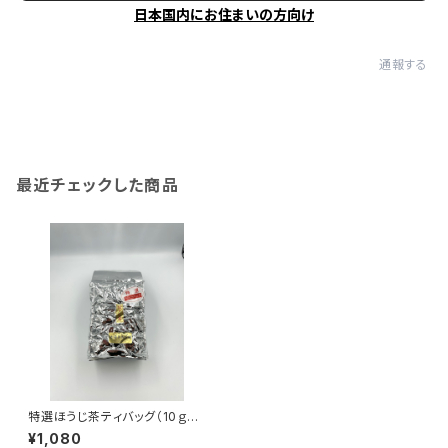
日本国内にお住まいの方向け
通報する
最近チェックした商品
特選ほうじ茶ティバッグ（10ｇ×5
0）
¥1,080