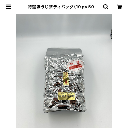
特選ほうじ茶ティバッグ（10ｇ×50） |
お茶の藤美園(fujimien)