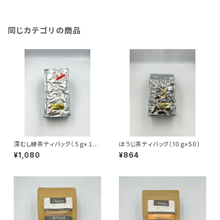
同じカテゴリの商品
深むし緑茶ティバッグ（５ｇ×１０
ほうじ茶ティバッグ（10ｇ×50）
０）
¥1,080
¥864