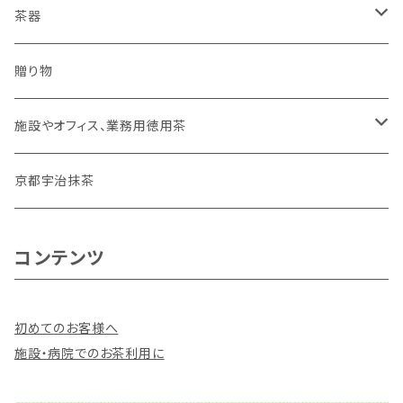
平袋
普段使い、毎日のお茶
ほうじ茶
温かいお茶
茶器
２００ｇ（平袋よりお得）
家族だんらんのお茶
抹茶入玄米茶
冷たいお茶
水出し専用ボトル【フィルターインボトル】
贈り物
１ｋｇ（２００ｇ×５）
おやすみ前のお茶
有機栽培むぎ茶
施設やオフィス、業務用徳用茶
深むし緑茶
深むし緑茶
京都宇治抹茶
ほうじ茶
ほうじ茶
コンテンツ
抹茶入玄米茶
ティーバッグ
初めてのお客様へ
抹茶入玄米茶
施設・病院でのお茶利用に