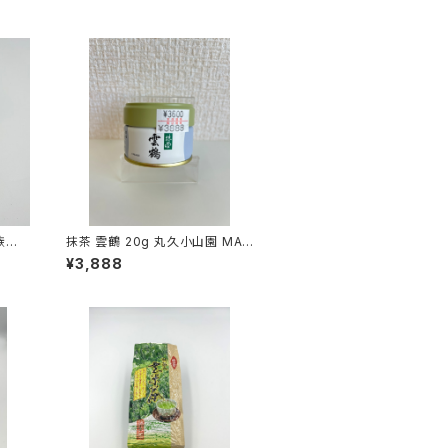
族だ
抹茶 雲鶴 20g 丸久小山園 MAT
CHA UNKAKU
¥3,888