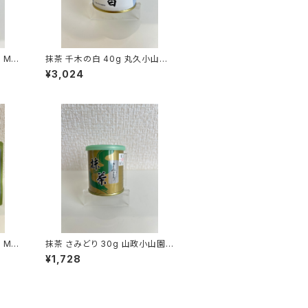
 MA
抹茶 千木の白 40g 丸久小山園
MATCHA CHIGI NO SHIRO
¥3,024
 MA
抹茶 さみどり 30g 山政小山園
MATCHA SAMIDORI
¥1,728