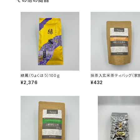
その他の商品
緑鳳（りょくほう）100ｇ
抹茶入玄米茶ティバッグ（家
んらんのお茶）
¥2,376
¥432