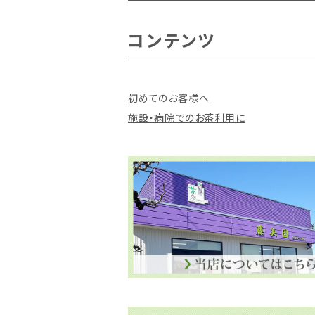
ほうじ茶
ほうじ茶
コンテンツ
抹茶入玄米茶
ティーバッグ
初めてのお客様へ
抹茶入玄米茶
施設・病院でのお茶利用に