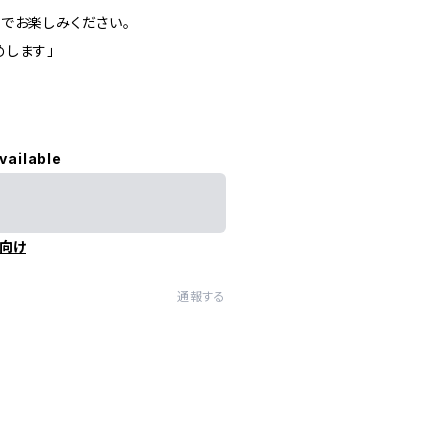
でお楽しみください。
めします」
vailable
向け
通報する