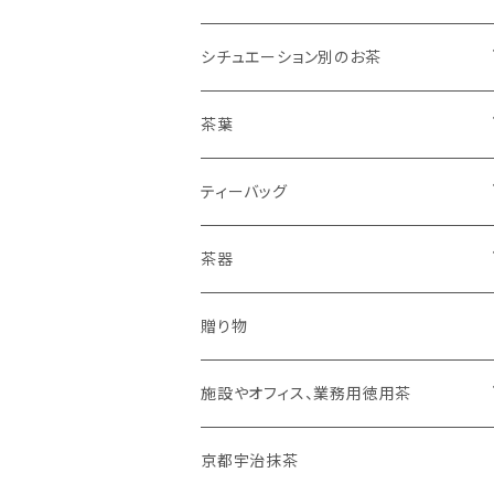
シチュエーション別のお茶
リラックスしたいとき
茶葉
勉強や仕事に集中したいとき
深むし緑茶
ティーバッグ
平袋
普段使い、毎日のお茶
ほうじ茶
温かいお茶
茶器
２００ｇ（平袋よりお得）
家族だんらんのお茶
抹茶入玄米茶
冷たいお茶
水出し専用ボトル【フィルターインボトル】
贈り物
１ｋｇ（２００ｇ×５）
おやすみ前のお茶
有機栽培むぎ茶
施設やオフィス、業務用徳用茶
深むし緑茶
深むし緑茶
京都宇治抹茶