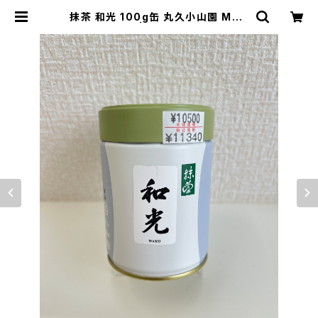
抹茶 和光 100g缶 丸久小山園 MAT
CHA WAKO | お茶の藤美園(fujim
ien)