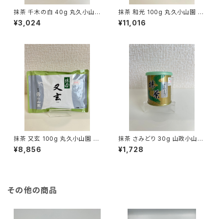
抹茶 千木の白 40g 丸久小山
抹茶 和光 100g 丸久小山園 M
園 MATCHA CHIGI NO SHIR
ATCHA WAKO
¥3,024
¥11,016
O
抹茶 又玄 100g 丸久小山園 M
抹茶 さみどり 30g 山政小山園
ATCHA YUGEN
MATCHA SAMIDORI
¥8,856
¥1,728
その他の商品