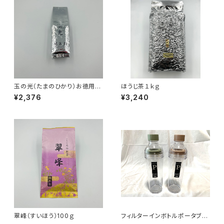
玉の光（たまのひかり）お徳用２
ほうじ茶１ｋｇ
００ｇ
¥2,376
¥3,240
翠峰（すいほう）100ｇ
フィルターインボトルポータブル
400ｍｌ