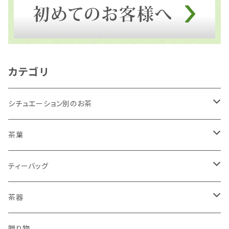
カテゴリ
シチュエーション別のお茶
リラックスしたいとき
茶葉
勉強や仕事に集中したいとき
深むし緑茶
ティーバッグ
平袋
普段使い、毎日のお茶
ほうじ茶
温かいお茶
茶器
２００ｇ（平袋よりお得）
家族だんらんのお茶
抹茶入玄米茶
冷たいお茶
水出し専用ボトル【フィルターインボトル】
贈り物