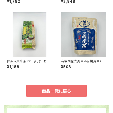
¥1,782
¥2,948
抹茶入玄米茶２００ｇ（まっちゃ
有機国産大麦百％有機麦茶（ゆ
いりげんまいちゃ）
うきむぎちゃ）
¥1,188
¥508
商品一覧に戻る