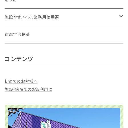
１ｋｇ（２００ｇ×５）
おやすみ前のお茶
有機栽培むぎ茶
施設やオフィス、業務用徳用茶
深むし緑茶
深むし緑茶
京都宇治抹茶
ほうじ茶
ほうじ茶
コンテンツ
抹茶入玄米茶
ティーバッグ
初めてのお客様へ
抹茶入玄米茶
施設・病院でのお茶利用に